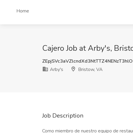
Home
Cajero Job at Arby's, Bris
ZEpjSVc3aVZlcndXd3NtTTZ4NENzT3hl
Arby's
Bristow, VA
Job Description
Como miembro de nuestro equipo de restaura